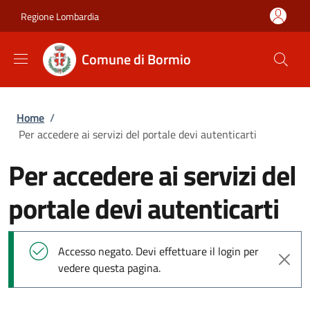
Salta al contenuto principale
Skip to footer content
Regione Lombardia
Comune di Bormio
Briciole di pane
Home
/
Per accedere ai servizi del portale devi autenticarti
Per accedere ai servizi del
portale devi autenticarti
Messaggio di stato
Accesso negato. Devi effettuare il login per
vedere questa pagina.