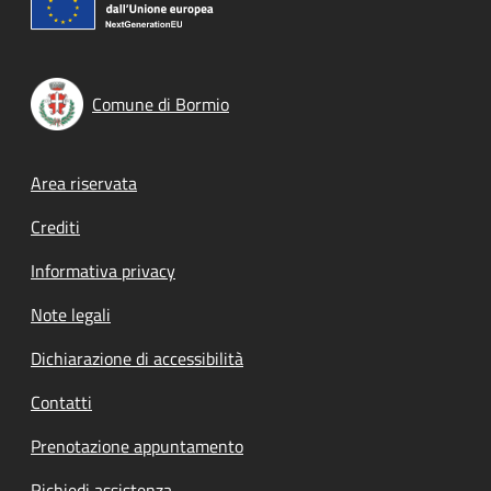
Comune di Bormio
Footer menu
Area riservata
Crediti
Informativa privacy
Note legali
Dichiarazione di accessibilità
Contatti
Prenotazione appuntamento
Richiedi assistenza