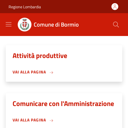
Salta al contenuto principale
Skip to footer content
Regione Lombardia
Comune di Bormio
Attività produttive
VAI ALLA PAGINA
Comunicare con l'Amministrazione
VAI ALLA PAGINA