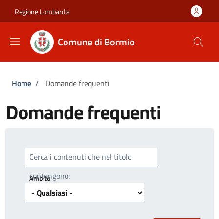
Salta al contenuto principale
Skip to footer content
Regione Lombardia
Comune di Bormio
Briciole di pane
Home
/
Domande frequenti
Domande frequenti
Cerca i contenuti che nel titolo
contengono:
Ambito