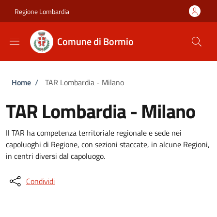
Salta al contenuto principale
Skip to footer content
Regione Lombardia
Comune di Bormio
Briciole di pane
Home
/
TAR Lombardia - Milano
TAR Lombardia - Milano
Il TAR ha competenza territoriale regionale e sede nei
capoluoghi di Regione, con sezioni staccate, in alcune Regioni,
in centri diversi dal capoluogo.
Condividi