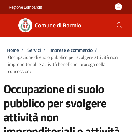
Salta al contenuto principale
Skip to footer content
Regione Lombardia
Comune di Bormio
Briciole di pane
Home
/
Servizi
/
Imprese e commercio
/
Occupazione di suolo pubblico per svolgere attività non
imprenditoriali e attività benefiche: proroga della
concessione
Occupazione di suolo
pubblico per svolgere
attività non
imprenditoriali e attività